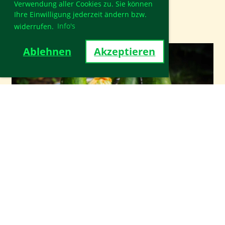
WhatsApp Button.
Verwendung aller Cookies zu. Sie können
Ihre Einwilligung jederzeit ändern bzw.
widerrufen.
Info's
Ablehnen
Akzeptieren
Freie Gärten