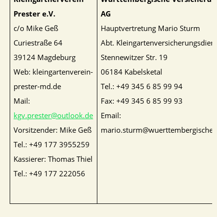
Prester e.V.
AG
c/o Mike Geß
Hauptvertretung Mario Sturm
Curiestraße 64
Abt. Kleingartenversicherungsdien
39124 Magdeburg
Stennewitzer Str. 19
Web: kleingartenverein-
06184 Kabelsketal
prester-md.de
Tel.: +49 345 6 85 99 94
Mail:
Fax: +49 345 6 85 99 93
kgv.prester@outlook.de
Email:
Vorsitzender: Mike Geß
mario.sturm@wuerttembergische.
Tel.: +49 177 3955259
Kassierer: Thomas Thiel
Tel.: +49 177 222056