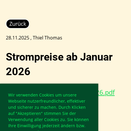
Zurück
28.11.2025
, Thiel Thomas
Strompreise ab Januar
2026
Info Strompreise ab Januar 2026.pdf
Wir verwenden Cookies um unsere
Webseite nutzerfreundlicher, effektiver
und sicherer zu machen. Durch Klicken
auf "Akzeptieren" stimmen Sie der
Verwendung aller Cookies zu. Sie können
Ihre Einwilligung jederzeit ändern bzw.